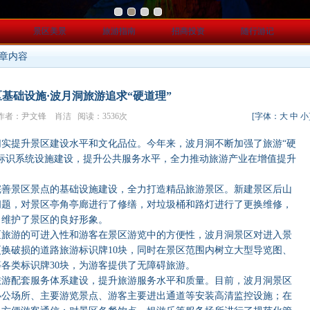
景区美景
旅游指南
招商投资
随行游记
文章内容
基础设施·波月洞旅游追求“硬道理”
区 作者：尹文锋 肖洁 阅读：3536次
[字体：
大
中
小
提升景区建设水平和文化品位。今年来，波月洞不断加强了旅游“硬
标识系统设施建设，提升公共服务水平，全力推动旅游产业在增值提升
景区景点的基础设施建设，全力打造精品旅游景区。新建景区后山
问题，对景区亭角亭廊进行了修缮，对垃圾桶和路灯进行了更换维修，
，维护了景区的良好形象。
游的可进入性和游客在景区游览中的方便性，波月洞景区对进入景
换破损的道路旅游标识牌10块，同时在景区范围内树立大型导览图、
各类标识牌30块，为游客提供了无障碍旅游。
配套服务体系建设，提升旅游服务水平和质量。目前，波月洞景区
办公场所、主要游览景点、游客主要进出通道等安装高清监控设施；在